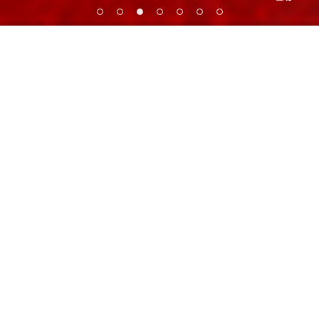
直近試合スケジュール
MORE
NEXT GAME
2026.8.12
~
2026.8.15
Wed.
Sat.
ProTour FUTURES 釜山大会(WOMEN)
釜山（韓国）
2026.8.13
~
2026.8.15
Thu.
Sat.
ビーチバレージャパン JVA第40回全日本ビー
チバレーボール選手権大会 男子
神奈川県藤沢市